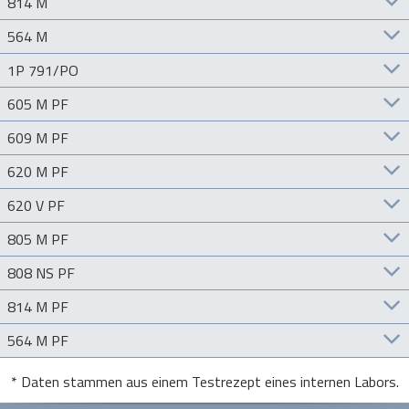
814 M
564 M
1P 791/PO
605 M PF
609 M PF
620 M PF
620 V PF
805 M PF
808 NS PF
814 M PF
564 M PF
* Daten stammen aus einem Testrezept eines internen Labors.